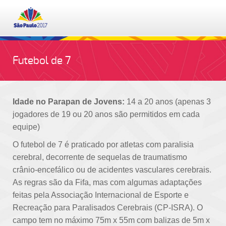
EN
ES
PT
Futebol de 7
INGRESSOS
CALENDÁRIO
Idade no Parapan de Jovens:
14 a 20 anos (apenas 3
jogadores de 19 ou 20 anos são permitidos em cada
equipe)
RESULTADOS
O futebol de 7 é praticado por atletas com paralisia
PAÍSES PARTICIPANTES
cerebral, decorrente de sequelas de traumatismo
crânio-encefálico ou de acidentes vasculares cerebrais.
As regras são da Fifa, mas com algumas adaptações
MODALIDADES
feitas pela Associação Internacional de Esporte e
Recreação para Paralisados Cerebrais (CP-ISRA). O
PROGRAMA DE EDUCAÇÃO
campo tem no máximo 75m x 55m com balizas de 5m x